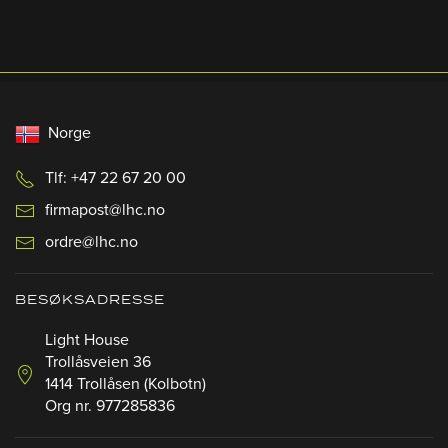
Norge
Tlf: +47 22 67 20 00
firmapost@lhc.no
ordre@lhc.no
BESØKSADRESSE
Light House
Trollåsveien 36
1414 Trollåsen (Kolbotn)
Org nr. 977285836