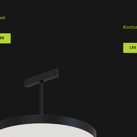
pot
Konto
ER
LES