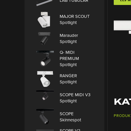
LAB TUBULAR
MAJOR SCOUT
Spotlight
Marauder
Spotlight
Q- MIDI
PREMIUM
Spotlight
RANGER
Spotlight
SCOPE MIDI V3
KA
Spotlight
SCOPE
PRODUK
Skinnespot
SCOPE V2