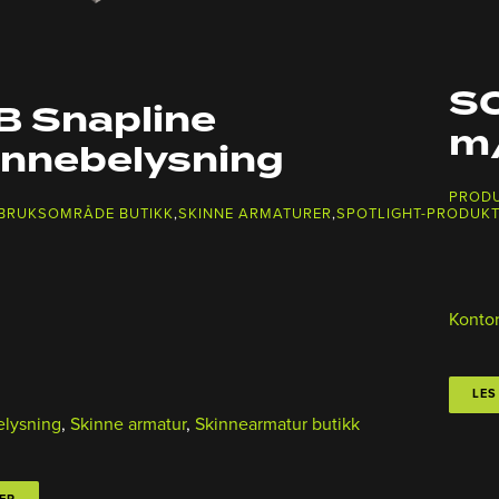
SC
B Snapline
m/
innebelysning
PROD
 BRUKSOMRÅDE BUTIKK
,
SKINNE ARMATURER
,
SPOTLIGHT-PRODUK
Konto
LES
elysning
,
Skinne armatur
,
Skinnearmatur butikk
ER