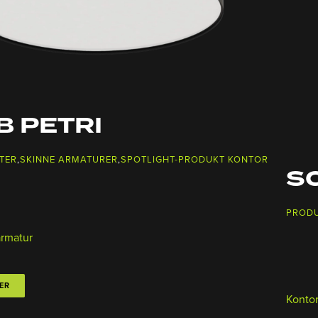
B PETRI
TER
,
SKINNE ARMATURER
,
SPOTLIGHT-PRODUKT KONTOR
SC
PROD
armatur
ER
Konto