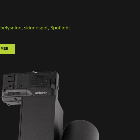
rbelysning
,
skinnespot
,
Spotlight
 MER