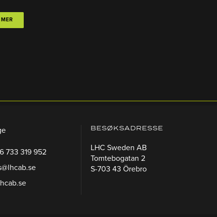
 MER
BESØKSADRESSE
ge
LHC Sweden AB
46 733 319 952
Tomtebogatan 2
s@lhcab.se
S-703 43 Örebro
lhcab.se