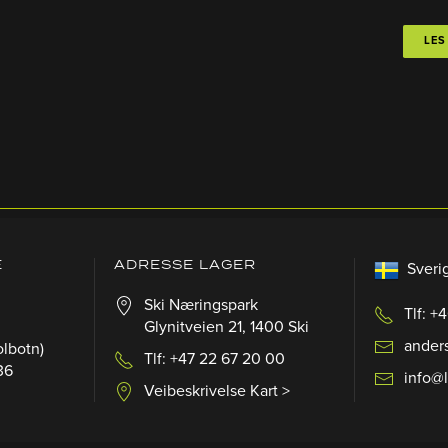
LES
E
ADRESSE LAGER
Sveri
Ski Næringspark
Tlf: +
Glynitveien 21, 1400 Ski
ander
olbotn)
Tlf: +47 22 67 20 00
36
info@
Veibeskrivelse Kart >