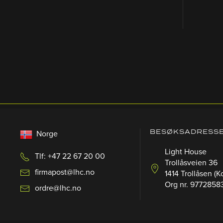
BESØKSADRESS
Norge
Light House
Tlf: +47 22 67 20 00
Trollåsveien 36
firmapost@lhc.no
1414 Trollåsen (K
Org nr. 9772858
ordre@lhc.no