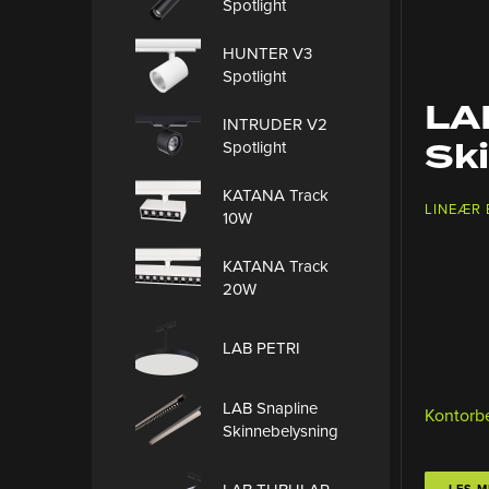
Spotlight
HUNTER V3
Spotlight
LA
INTRUDER V2
Sk
Spotlight
KATANA Track
LINEÆR
10W
KATANA Track
20W
LAB PETRI
LAB Snapline
Kontorb
Skinnebelysning
LES M