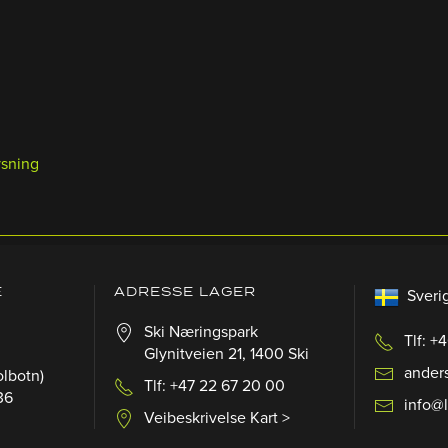
ysning
E
ADRESSE LAGER
Sveri
Ski Næringspark
Tlf: +
Glynitveien 21, 1400 Ski
ander
olbotn)
Tlf: +47 22 67 20 00
36
info@
Veibeskrivelse Kart >