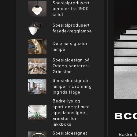
Spesialprodusert
pendler fra 1900-
tallet
Spesialprodusert
fasade-vegglampe
Dalema signatur
lampe
Spesialdesign på
Odden-senteret i
Grimstad
Spesialdesignete
lamper i Dronning
Ingrids Hage
Bedre lys og
spart energi med
BCG
spesialdesignet
armatur for
lakkboks
Spesialdesignet
Boston C