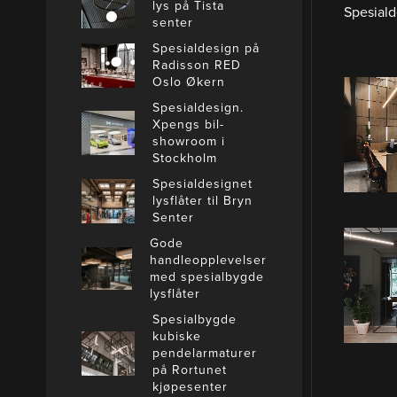
lys på Tista
Spesiald
senter
Spesialdesign på
Radisson RED
Oslo Økern
Spesialdesign.
Xpengs bil-
showroom i
Stockholm
Spesialdesignet
lysflåter til Bryn
Senter
Gode
handleopplevelser
med spesialbygde
lysflåter
Spesialbygde
kubiske
pendelarmaturer
på Rortunet
kjøpesenter