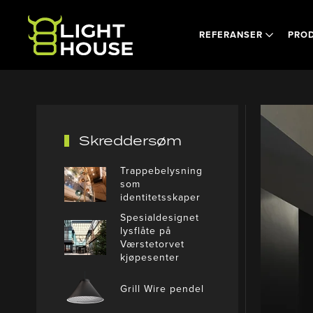
Skip to main content
REFERANSER
PRO
Skreddersøm
Trappebelysning
som
identitetsskaper
Spesialdesignet
lysflåte på
Værstetorvet
kjøpesenter
Grill Wire pendel