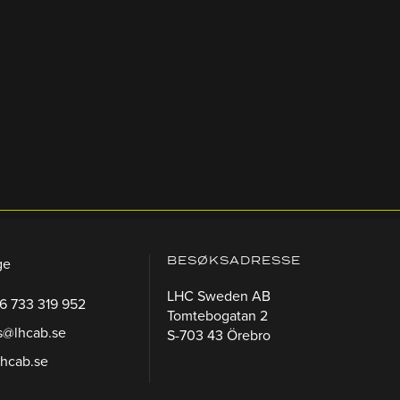
BESØKSADRESSE
ge
LHC Sweden AB
46 733 319 952
Tomtebogatan 2
s@lhcab.se
S-703 43 Örebro
lhcab.se