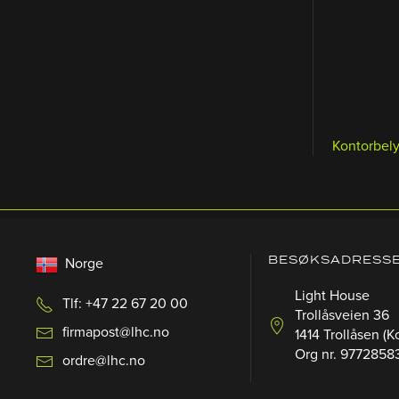
Kontorbel
BESØKSADRESS
Norge
Light House
Tlf: +47 22 67 20 00
Trollåsveien 36
firmapost@lhc.no
1414 Trollåsen (K
Org nr. 9772858
ordre@lhc.no