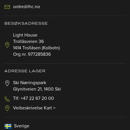
ordre@lhc.no
BESØKSADRESSE
Light House
Trollåsveien 36
1414 Trollåsen (Kolbotn)
Org nr. 977285836
ADRESSE LAGER
Ski Næringspark
Glynitveien 21, 1400 Ski
Tlf: +47 22 67 20 00
Veibeskrivelse Kart >
Sverige