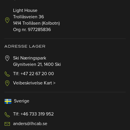
Light House
Trollåsveien 36
1414 Trollåsen (Kolbotn)
Org nr. 977285836
ADRESSE LAGER
Ski Næringspark
Glynitveien 21, 1400 Ski
Tlf: +47 22 67 20 00
Veibeskrivelse Kart >
Sverige
Tlf: +46 733 319 952
anders@lhcab.se