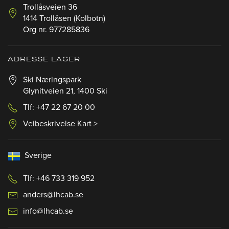
Trollåsveien 36
1414 Trollåsen (Kolbotn)
Org nr. 977285836
ADRESSE LAGER
Ski Næringspark
Glynitveien 21, 1400 Ski
Tlf: +47 22 67 20 00
Veibeskrivelse Kart >
Sverige
Tlf: +46 733 319 952
anders@lhcab.se
info@lhcab.se