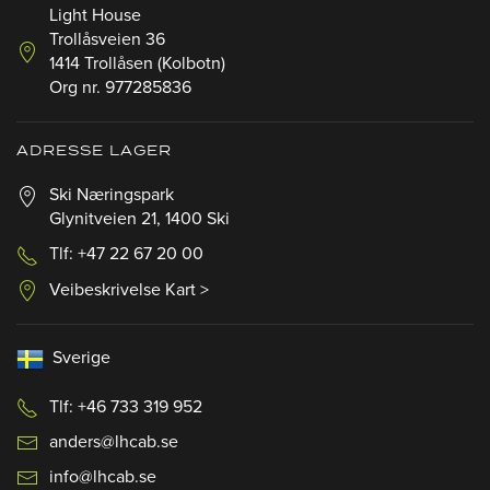
Light House
Trollåsveien 36
1414 Trollåsen (Kolbotn)
Org nr. 977285836
ADRESSE LAGER
Ski Næringspark
Glynitveien 21, 1400 Ski
Tlf: +47 22 67 20 00
Veibeskrivelse Kart >
Sverige
Tlf: +46 733 319 952
anders@lhcab.se
info@lhcab.se