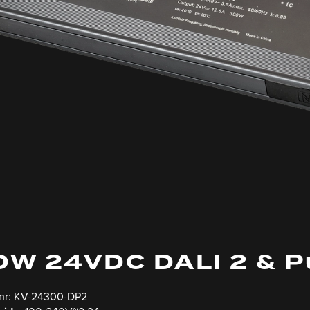
W 24VDC DALI 2 & P
 nr: KV-24300-DP2