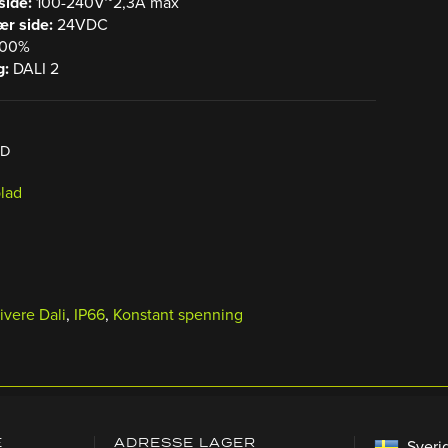
side:
100-240V~2,3A max
r side:
24VDC
100%
g:
DALI 2
ED
lad
ivere Dali
,
IP66
,
Konstant spenning
E
ADRESSE LAGER
Sveri