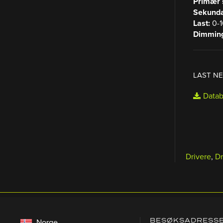
Primær 
Sekundæ
Last:
0-
Dimmin
LAST N
Datab
Drivere
,
Dr
BESØKSADRESS
Norge