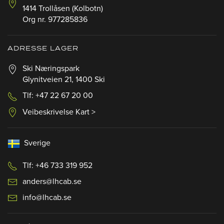
1414 Trollåsen (Kolbotn)
Org nr. 977285836
ADRESSE LAGER
Ski Næringspark
Glynitveien 21, 1400 Ski
Tlf: +47 22 67 20 00
Veibeskrivelse Kart >
Sverige
Tlf: +46 733 319 952
anders@lhcab.se
info@lhcab.se