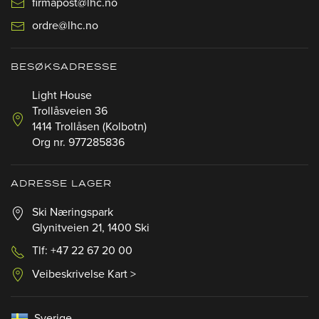
firmapost@lhc.no
ordre@lhc.no
BESØKSADRESSE
Light House
Trollåsveien 36
1414 Trollåsen (Kolbotn)
Org nr. 977285836
ADRESSE LAGER
Ski Næringspark
Glynitveien 21, 1400 Ski
Tlf: +47 22 67 20 00
Veibeskrivelse Kart >
Sverige