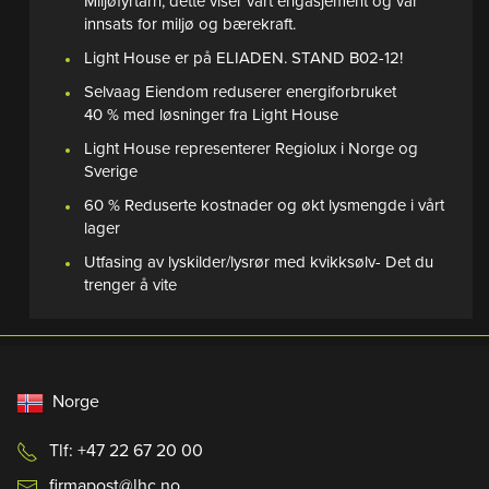
Miljøfyrtårn, dette viser vårt engasjement og vår
innsats for miljø og bærekraft.
Light House er på ELIADEN. STAND B02-12!
Selvaag Eiendom reduserer energiforbruket
40 % med løsninger fra Light House
Light House representerer Regiolux i Norge og
Sverige
60 % Reduserte kostnader og økt lysmengde i vårt
lager
Utfasing av lyskilder/lysrør med kvikksølv- Det du
trenger å vite
Norge
Tlf: +47 22 67 20 00
firmapost@lhc.no