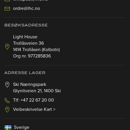
ordre@lhc.no
BESØKSADRESSE
Light House
Trollåsveien 36
1414 Trollåsen (Kolbotn)
Org nr. 977285836
ADRESSE LAGER
Ski Næringspark
Glynitveien 21, 1400 Ski
Tlf: +47 22 67 20 00
Veibeskrivelse Kart >
Sverige