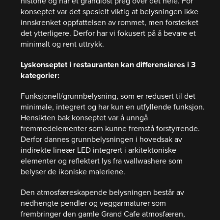
historie og har et grandiost preg over det hele. For
konseptet var det spesielt viktig at belysningen ikke
innskrenket oppfattelsen av rommet, men forsterket
det ytterligere. Derfor har vi fokusert på å bevare et
minimalt og rent uttrykk.
Lyskonseptet i restauranten kan differensieres i 3
kategorier:
Funksjonell/grunnbelysning, som er redusert til det
minimale, integrert og har kun en utfyllende funksjon.
Hensikten bak konseptet var å unngå
fremmedelementer som kunne fremstå forstyrrende.
Derfor dannes grunnbelysningen i hovedsak av
indirekte lineær LED integrert i arkitektoniske
elementer og reflektert lys fra wallwashere som
belyser de ikoniske maleriene.
Den atmosfæreskapende belysningen består av
nedhengte pendler og veggarmaturer som
frembringer den gamle Grand Cafe atmosfæren,