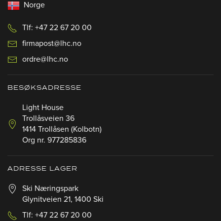
Norge
Tlf: +47 22 67 20 00
firmapost@lhc.no
ordre@lhc.no
BESØKSADRESSE
Light House
Trollåsveien 36
1414 Trollåsen (Kolbotn)
Org nr. 977285836
ADRESSE LAGER
Ski Næringspark
Glynitveien 21, 1400 Ski
Tlf: +47 22 67 20 00