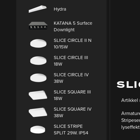
Hydra
KATANA 5 Surface
Downlight
SLICE CIRCLE II N
10/15W
SLICE CIRCLE III
18W
SLICE CIRCLE IV
SLI
38W
SLICE SQUARE III
18W
Artikkel
SLICE SQUARE IV
A
rmature
38W
Stripeser
SLICE STRIPE
lyseffekt
SPLIT 29W. IP54