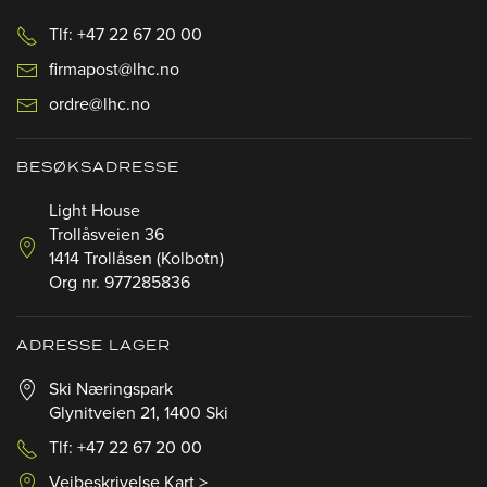
Tlf: +47 22 67 20 00
firmapost@lhc.no
ordre@lhc.no
BESØKSADRESSE
Light House
Trollåsveien 36
1414 Trollåsen (Kolbotn)
Org nr. 977285836
ADRESSE LAGER
Ski Næringspark
Glynitveien 21, 1400 Ski
Tlf: +47 22 67 20 00
Veibeskrivelse Kart >