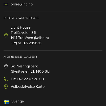
ordre@lhc.no
BESØKSADRESSE
Light House
Trollåsveien 36
1414 Trollåsen (Kolbotn)
Org nr. 977285836
ADRESSE LAGER
Ski Næringspark
Glynitveien 21, 1400 Ski
Tlf: +47 22 67 20 00
Veibeskrivelse Kart >
Sverige