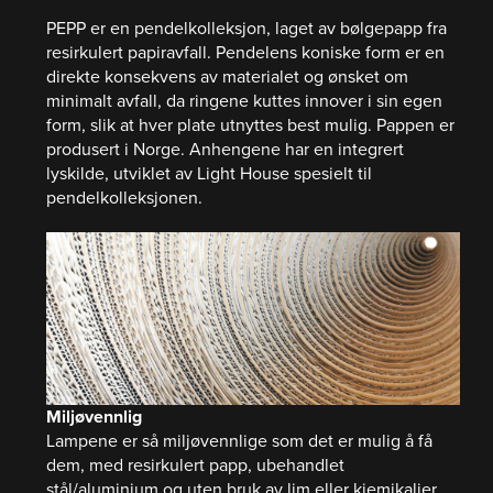
PEPP er en pendelkolleksjon, laget av bølgepapp fra
resirkulert papiravfall. Pendelens koniske form er en
direkte konsekvens av materialet og ønsket om
minimalt avfall, da ringene kuttes innover i sin egen
form, slik at hver plate utnyttes best mulig. Pappen er
produsert i Norge. Anhengene har en integrert
lyskilde, utviklet av Light House spesielt til
pendelkolleksjonen.
Miljøvennlig
Lampene er så miljøvennlige som det er mulig å få
dem, med resirkulert papp, ubehandlet
stål/aluminium og uten bruk av lim eller kjemikalier.