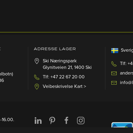
E
ADRESSE LAGER
Sveri
Ski Næringspark
Tlf: +
Glynitveien 21, 1400 Ski
ander
olbotn)
Tlf: +47 22 67 20 00
36
info@
Veibeskrivelse Kart >
-16.00.
00-16:00)