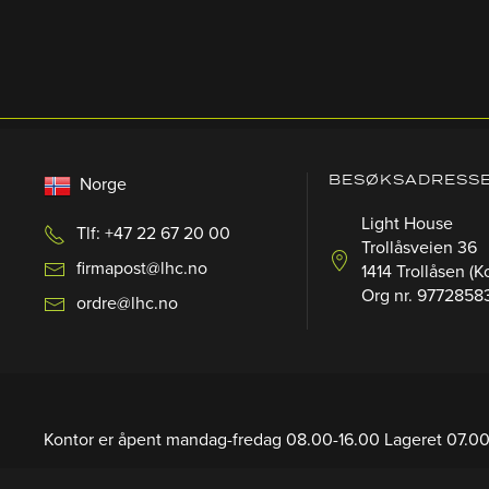
BESØKSADRESS
Norge
Light House
Tlf: +47 22 67 20 00
Trollåsveien 36
firmapost@lhc.no
1414 Trollåsen (K
Org nr. 9772858
ordre@lhc.no
Kontor er åpent mandag-fredag 08.00-16.00 Lageret 07.00
Lageret 07.00-16.00.
(Sommertid fra 25 Juni – 11 Juli: 08.