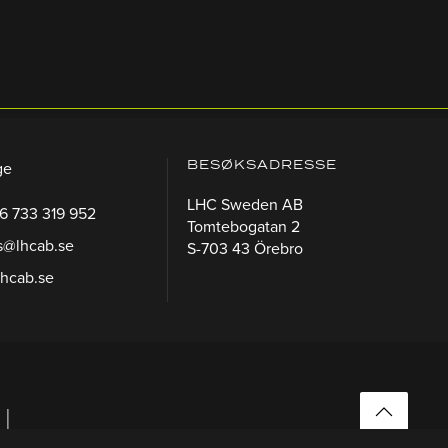
BESØKSADRESSE
ge
LHC Sweden AB
46 733 319 952
Tomtebogatan 2
s@lhcab.se
S-703 43 Örebro
lhcab.se