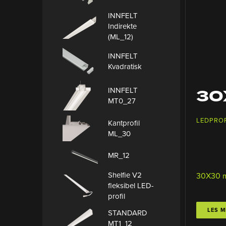
INNFELT
Indirekte
(ML_12)
INNFELT
Kvadratisk
30
INNFELT
MT0_27
LEDPROF
Kantprofil
ML_30
MR_12
Shelfie V2
30X30 
fleksibel LED-
profil
LES M
STANDARD
MT1_12