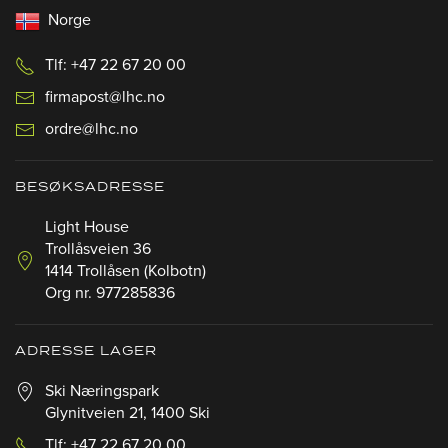
Norge
Tlf: +47 22 67 20 00
firmapost@lhc.no
ordre@lhc.no
BESØKSADRESSE
Light House
Trollåsveien 36
1414 Trollåsen (Kolbotn)
Org nr. 977285836
ADRESSE LAGER
Ski Næringspark
Glynitveien 21, 1400 Ski
Tlf: +47 22 67 20 00