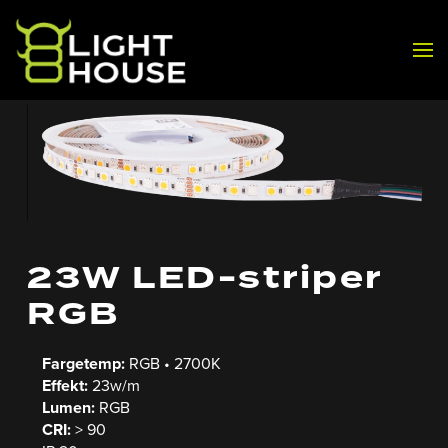
Skip to main content
23W LED-striper
RGB
Fargetemp:
RGB • 2700K
Effekt:
23w/m
Lumen:
RGB
CRI:
> 90