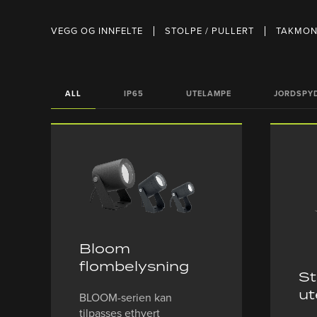
VEGG OG INNFELTE
STOLPE / PULLERT
TAKMON
ALL
IP65
UTELAMPE
JORDSPY
Bloom
flombelysning
S
ut
BLOOM-serien kan
tilpasses ethvert