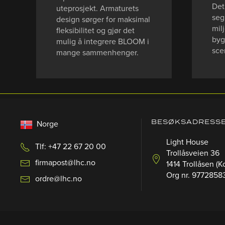
Det
uteprosjekt. Armaturets
seg
design sørger for maksimal
mil
fleksibilitet og gjør det
byg
mulig å integrere BLOOM i
sce
mange sammenhenger.
BESØKSADRESS
Norge
Light House
Tlf: +47 22 67 20 00
Trollåsveien 36
firmapost@lhc.no
1414 Trollåsen (K
Org nr. 9772858
ordre@lhc.no