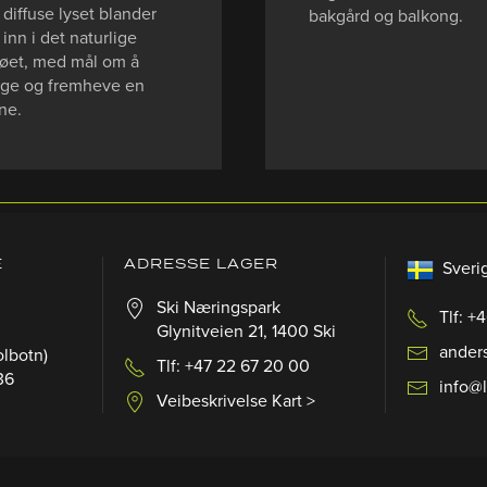
 diffuse lyset blander
bakgård og balkong.
 inn i det naturlige
jøet, med mål om å
ge og fremheve en
ne.
E
ADRESSE LAGER
Sveri
Ski Næringspark
Tlf: +
Glynitveien 21, 1400 Ski
ander
olbotn)
Tlf: +47 22 67 20 00
36
info@
Veibeskrivelse Kart >