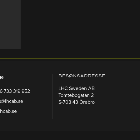
BESØKSADRESSE
ge
LHC Sweden AB
46 733 319 952
Tomtebogatan 2
s@lhcab.se
S-703 43 Örebro
lhcab.se