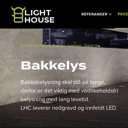
Skip to main content
REFERANSER
PRO
Latest product. Faster. Lighter. Smarter.
Bakkelys
Bakkebelysning skal stå på lenge,
derfor er det viktig med vedlikeholdsfri
belysning med lang levetid.
LHC leverer nedgravd og innfeldt LED.