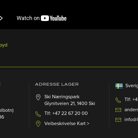
spyd
E
ADRESSE LAGER
Sveri
Ski Næringspark
Tlf: +
Glynitveien 21, 1400 Ski
ander
olbotn)
Tlf: +47 22 67 20 00
36
info@
Veibeskrivelse Kart >