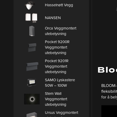
Hasselnøtt Vegg
NANSEN
Orca Veggmontert
utebelysning
Pocket 9200R
Veggmontert
utebelysning
Pocket 9201R
Veggmontert
Blo
utebelysning
SAMO Lyskastere
50W – 100W
BLOOM-se
fleksibi
Stem Wall
for å be
Veggmontert
utebelysning
Ursus Veggmontert