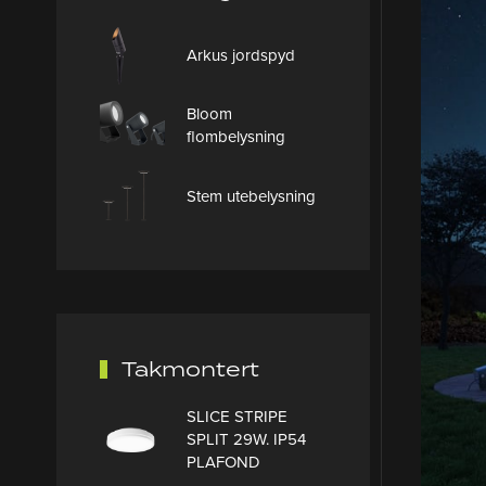
Arkus jordspyd
Bloom
flombelysning
Stem utebelysning
Takmontert
SLICE STRIPE
SPLIT 29W. IP54
PLAFOND