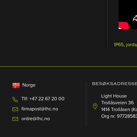
IP65
,
jord
BESØKSADRESS
Norge
Light House
Tlf: +47 22 67 20 00
Trollåsveien 36
firmapost@lhc.no
1414 Trollåsen (K
Org nr. 9772858
ordre@lhc.no