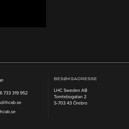
BESØKSADRESSE
ge
LHC Sweden AB
46 733 319 952
Tomtebogatan 2
s@lhcab.se
S-703 43 Örebro
lhcab.se