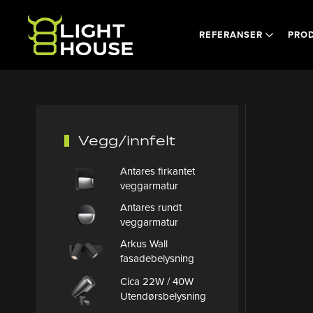
Skip to main content
REFERANSER
PRO
Vegg/innfelt
Antares firkantet
veggarmatur
Antares rundt
veggarmatur
Arkus Wall
fasadebelysning
Cica 22W / 40W
Utendørsbelysning