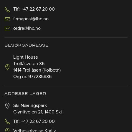
Tlf: +47 22 67 20 00
firmapost@lhc.no
ordre@lhc.no
BESØKSADRESSE
Light House
Trollåsveien 36
1414 Trollåsen (Kolbotn)
Org nr. 977285836
ADRESSE LAGER
Ski Næringspark
Glynitveien 21, 1400 Ski
Tlf: +47 22 67 20 00
Veibeskrivelse Kart >