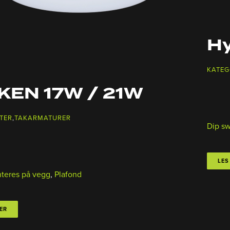
Hy
KATEG
KEN 17W / 21W
TER
,
TAKARMATURER
Dip sw
LES
teres på vegg
,
Plafond
ER