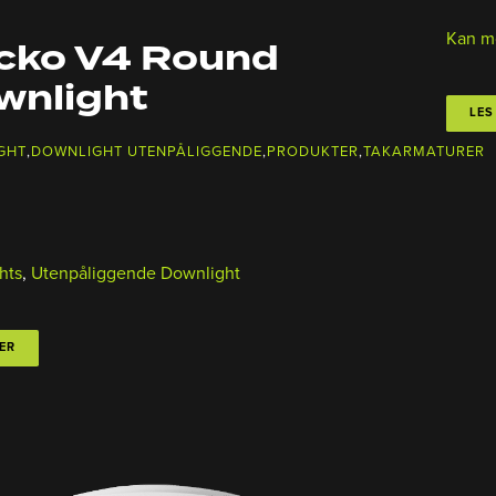
Kan m
cko V4 Round
wnlight
LES
GHT
,
DOWNLIGHT UTENPÅLIGGENDE
,
PRODUKTER
,
TAKARMATURER
hts
,
Utenpåliggende Downlight
ER