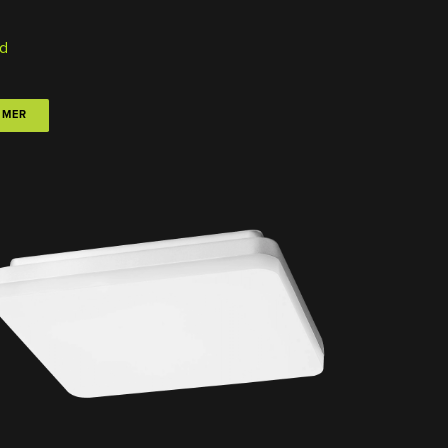
d
 MER