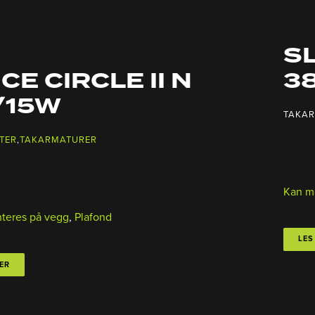
SL
3
CE CIRCLE II N
/15W
TAKA
TER
,
TAKARMATURER
Kan m
teres på vegg
,
Plafond
LES
ER