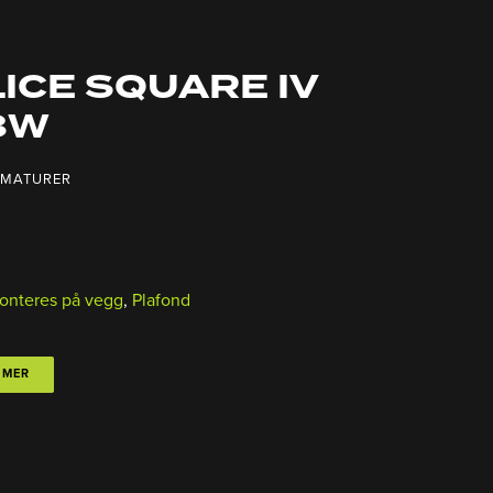
ICE SQUARE IV
8W
RMATURER
onteres på vegg
,
Plafond
 MER