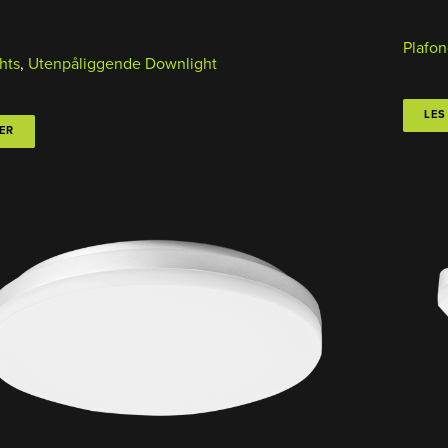
Plafon
hts
,
Utenpåliggende Downlight
LES
ER