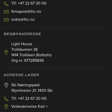
Tlf: +47 22 67 20 00
firmapost@lhc.no
ordre@lhc.no
BESØKSADRESSE
Light House
Trollåsveien 36
1414 Trollåsen (Kolbotn)
Org nr. 977285836
ADRESSE LAGER
Ski Næringspark
Glynitveien 21, 1400 Ski
Tlf: +47 22 67 20 00
Veibeskrivelse Kart >