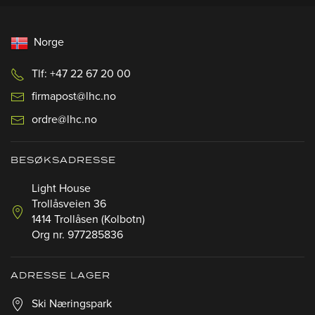
Norge
Tlf: +47 22 67 20 00
firmapost@lhc.no
ordre@lhc.no
BESØKSADRESSE
Light House
Trollåsveien 36
1414 Trollåsen (Kolbotn)
Org nr. 977285836
ADRESSE LAGER
Ski Næringspark