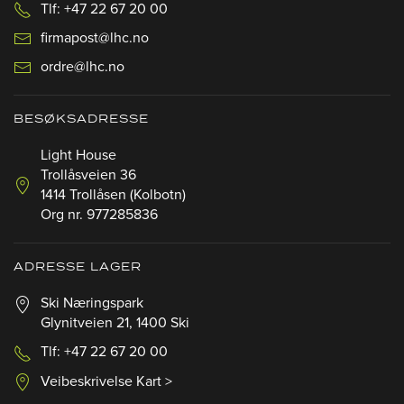
Tlf: +47 22 67 20 00
firmapost@lhc.no
ordre@lhc.no
BESØKSADRESSE
Light House
Trollåsveien 36
1414 Trollåsen (Kolbotn)
Org nr. 977285836
ADRESSE LAGER
Ski Næringspark
Glynitveien 21, 1400 Ski
Tlf: +47 22 67 20 00
Veibeskrivelse Kart >