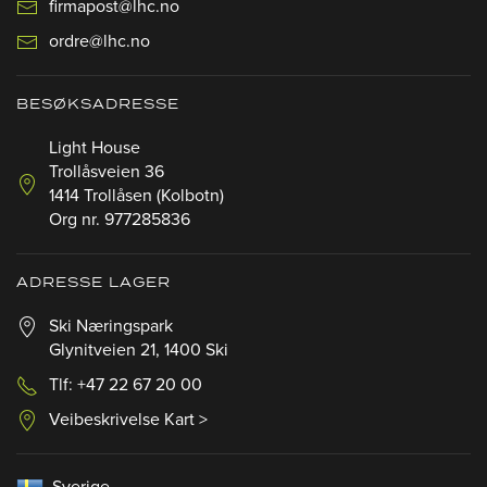
firmapost@lhc.no
ordre@lhc.no
BESØKSADRESSE
Light House
Trollåsveien 36
1414 Trollåsen (Kolbotn)
Org nr. 977285836
ADRESSE LAGER
Ski Næringspark
Glynitveien 21, 1400 Ski
Tlf: +47 22 67 20 00
Veibeskrivelse Kart >