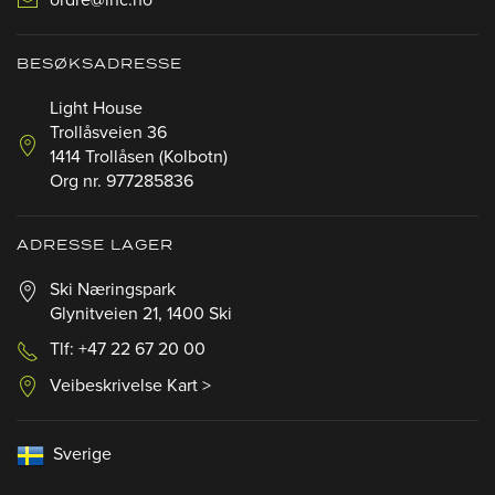
ordre@lhc.no
BESØKSADRESSE
Light House
Trollåsveien 36
1414 Trollåsen (Kolbotn)
Org nr. 977285836
ADRESSE LAGER
Ski Næringspark
Glynitveien 21, 1400 Ski
Tlf: +47 22 67 20 00
Veibeskrivelse Kart >
Sverige