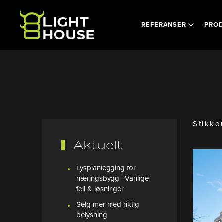
Skip to main content
REFERANSER
PRO
Stikko
Aktuelt
Lysplanlegging for
næringsbygg | Vanlige
feil & løsninger
Selg mer med riktig
belysning