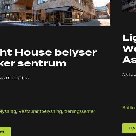
Li
We
ght House belyser
As
ker sentrum
AKTUE
NG OFFENTLIG
Butikk
elysning
,
Restaurantbelysning
,
treningssenter
LES
ER