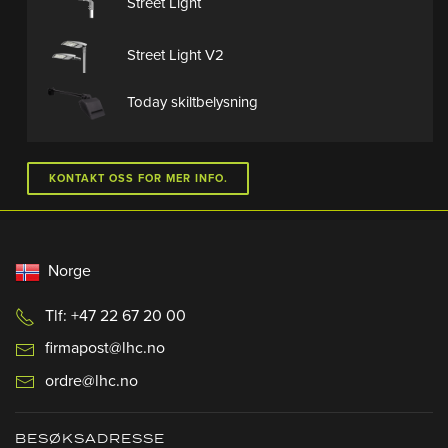
Street Light
Street Light V2
Today skiltbelysning
KONTAKT OSS FOR MER INFO.
Norge
Tlf: +47 22 67 20 00
firmapost@lhc.no
ordre@lhc.no
BESØKSADRESSE