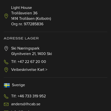
Light House
Trollåsveien 36
1414 Trollåsen (Kolbotn)
Org nr. 977285836
ADRESSE LAGER
Ski Næringspark
Glynitveien 21, 1400 Ski
Tlf: +47 22 67 20 00
Veibeskrivelse Kart >
Sverige
Tlf: +46 733 319 952
anders@lhcab.se