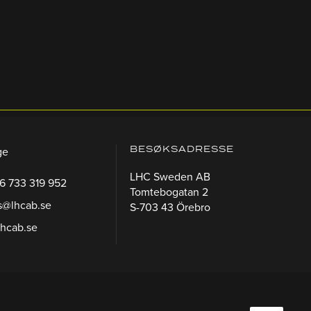
BESØKSADRESSE
ge
LHC Sweden AB
46 733 319 952
Tomtebogatan 2
s@lhcab.se
S-703 43 Örebro
lhcab.se