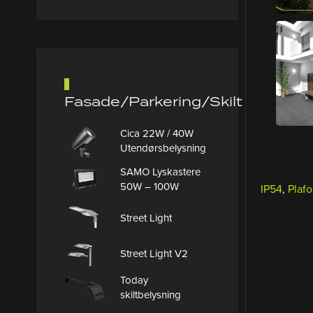
Fasade/Parkering/Skilt
Cica 22W / 40W
Utendørsbelysning
SAMO Lyskastere
50W – 100W
IP54
,
Plaf
Street Light
Street Light V2
Today
skiltbelysning