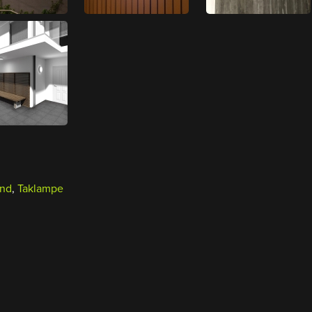
ond
,
Taklampe