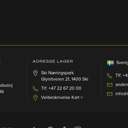
E
ADRESSE LAGER
Sveri
Ski Næringspark
Tlf: +
Glynitveien 21, 1400 Ski
ander
olbotn)
Tlf: +47 22 67 20 00
36
info@
Veibeskrivelse Kart >