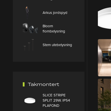
Arkus jordspyd
Bloom
flombelysning
Stem utebelysning
Takmontert
SLICE STRIPE
SPLIT 29W. IP54
PLAFOND