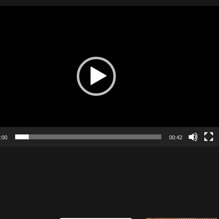
Videoavspiller
:00
00:42