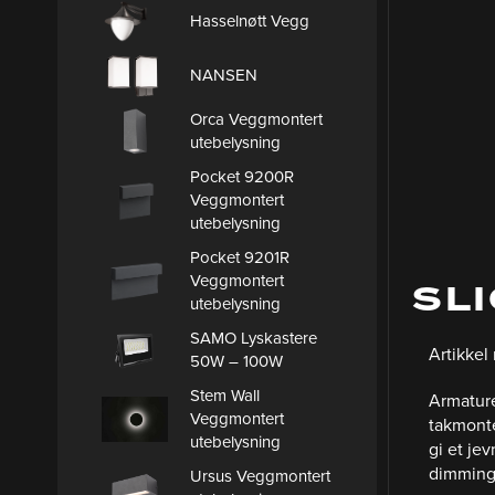
Hasselnøtt Vegg
NANSEN
Orca Veggmontert
utebelysning
Pocket 9200R
Veggmontert
utebelysning
Pocket 9201R
Veggmontert
SLI
utebelysning
SAMO Lyskastere
Artikkel
50W – 100W
Stem Wall
A
rmature
Veggmontert
takmont
utebelysning
gi et jev
dimming
Ursus Veggmontert