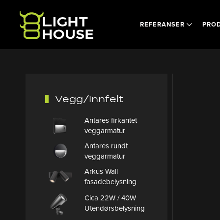
Skip to main content
REFERANSER
PRO
Vegg/innfelt
Antares firkantet
veggarmatur
Antares rundt
veggarmatur
Arkus Wall
fasadebelysning
Cica 22W / 40W
Utendørsbelysning