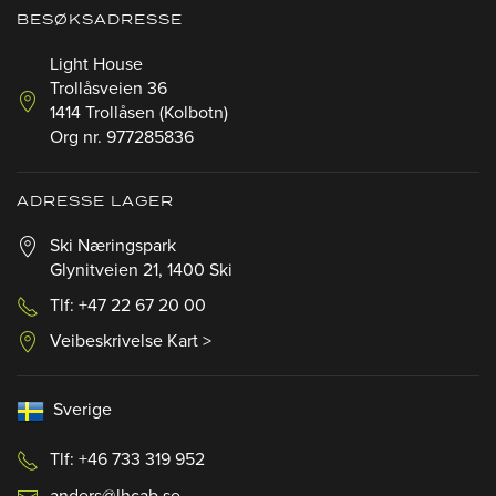
BESØKSADRESSE
Light House
Trollåsveien 36
1414 Trollåsen (Kolbotn)
Org nr. 977285836
ADRESSE LAGER
Ski Næringspark
Glynitveien 21, 1400 Ski
Tlf: +47 22 67 20 00
Veibeskrivelse Kart >
Sverige
Tlf: +46 733 319 952
anders@lhcab.se