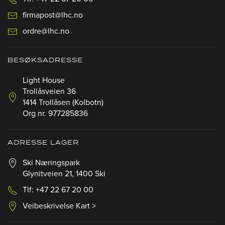
firmapost@lhc.no
ordre@lhc.no
BESØKSADRESSE
Light House
Trollåsveien 36
1414 Trollåsen (Kolbotn)
Org nr. 977285836
ADRESSE LAGER
Ski Næringspark
Glynitveien 21, 1400 Ski
Tlf: +47 22 67 20 00
Veibeskrivelse Kart >