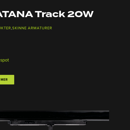
ATANA Track 20W
UKTER
,
SKINNE ARMATURER
espot
 MER