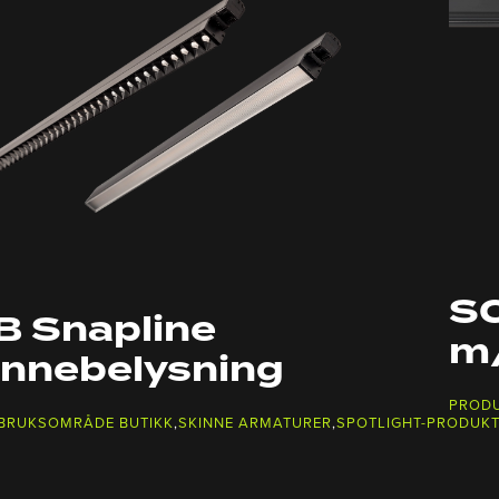
SC
B Snapline
m/
innebelysning
PROD
 BRUKSOMRÅDE BUTIKK
,
SKINNE ARMATURER
,
SPOTLIGHT-PRODUK