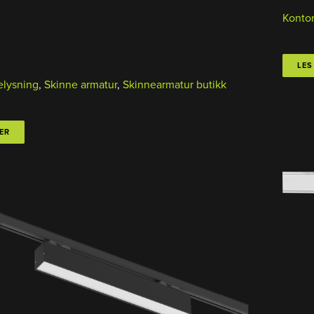
Konto
LES
elysning
,
Skinne armatur
,
Skinnearmatur butikk
ER