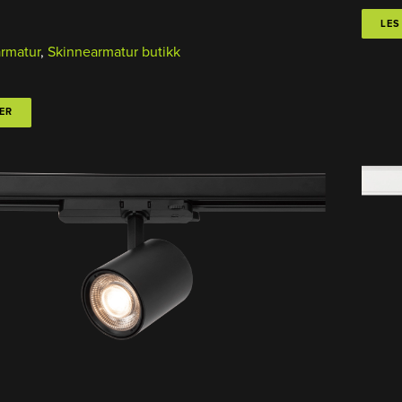
LES
armatur
,
Skinnearmatur butikk
ER