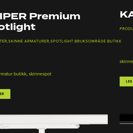
K
IPER Premium
otlight
PROD
TER
,
SKINNE ARMATURER
,
SPOTLIGHT BRUKSOMRÅDE BUTIKK
skinn
rmatur butikk
,
skinnespot
LES
ER