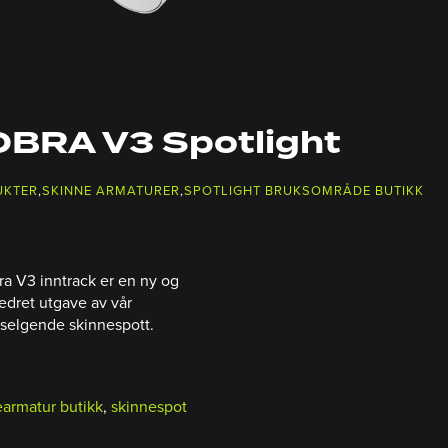
BRA V3 Spotlight
UKTER
,
SKINNE ARMATURER
,
SPOTLIGHT BRUKSOMRÅDE BUTIKK
a V3 inntrack er en ny og
edret utgave av vår
selgende skinnespott.
armatur butikk
,
skinnespot