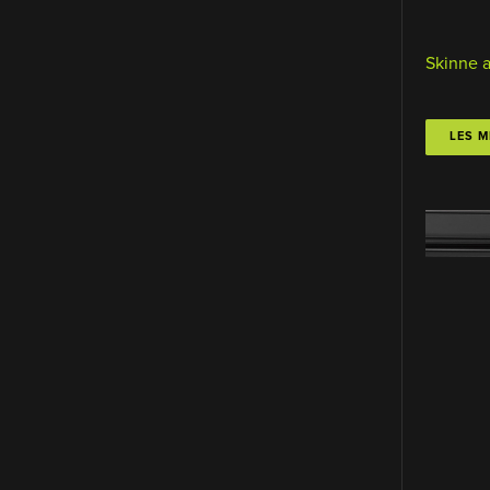
Skinne 
LES M