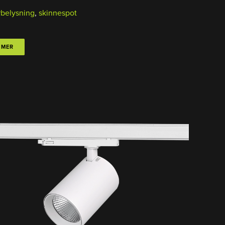
rbelysning
,
skinnespot
 MER