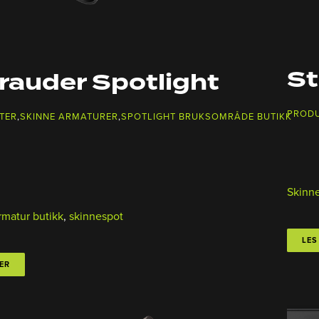
St
rauder Spotlight
PROD
TER
,
SKINNE ARMATURER
,
SPOTLIGHT BRUKSOMRÅDE BUTIKK
Skinne
rmatur butikk
,
skinnespot
LES
ER