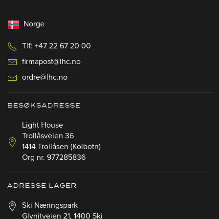
Norge
Tlf: +47 22 67 20 00
firmapost@lhc.no
ordre@lhc.no
BESØKSADRESSE
Light House
Trollåsveien 36
1414 Trollåsen (Kolbotn)
Org nr. 977285836
ADRESSE LAGER
Ski Næringspark
Glynitveien 21, 1400 Ski