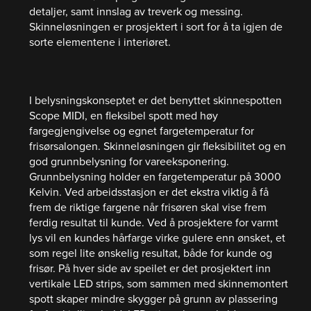
detaljer, samt innslag av treverk og messing.
Skinneløsningen er prosjektert i sort for å ta igjen de
sorte elementene i interiøret.
I belysningskonseptet er det benyttet skinnespotten
Scope MIDI, en fleksibel spott med høy
fargegjengivelse og egnet fargetemperatur for
frisørsalongen. Skinneløsningen gir fleksibilitet og en
god grunnbelysning for vareeksponering.
Grunnbelysning holder en fargetemperatur på 3000
Kelvin. Ved arbeidsstasjon er det ekstra viktig å få
frem de riktige fargene når frisøren skal vise frem
ferdig resultat til kunde. Ved å prosjektere for varmt
lys vil en kundes hårfarge virke gulere enn ønsket, et
som regel lite ønskelig resultat, både for kunde og
frisør. På hver side av speilet er det prosjektert inn
vertikale LED strips, som sammen med skinnemontert
spott skaper mindre skygger på grunn av plassering