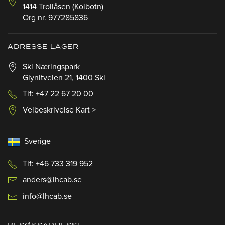
1414 Trollåsen (Kolbotn)
Org nr. 977285836
ADRESSE LAGER
Ski Næringspark
Glynitveien 21, 1400 Ski
Tlf: +47 22 67 20 00
Veibeskrivelse Kart >
Sverige
Tlf: +46 733 319 952
anders@lhcab.se
info@lhcab.se