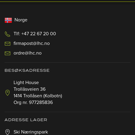
Norge
Tlf: +47 22 67 20 00
firmapost@lhc.no
ordre@lhc.no
BESØKSADRESSE
Light House
Trollåsveien 36
1414 Trollåsen (Kolbotn)
Org nr. 977285836
ADRESSE LAGER
Ski Næringspark