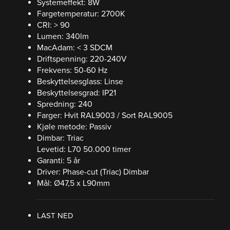
Systemeffekt: 8W
Fargetemperatur: 2700K
CRI: > 90
Lumen: 340lm
MacAdam: < 3 SDCM
Driftspenning: 220-240V
Frekvens: 50-60 Hz
Beskyttelsesglass: Linse
Beskyttelsesgrad: IP21
Spredning: 240
Farger: Hvit RAL9003 / Sort RAL9005
Kjøle metode: Passiv
Dimbar: Triac
Levetid: L70 50.000 timer
Garanti: 5 år
Driver: Phase-cut (Triac) Dimbar
Mål: Ø47,5 x L90mm
LAST NED