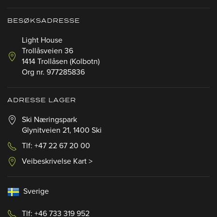
BESØKSADRESSE
Light House
Trollåsveien 36
1414 Trollåsen (Kolbotn)
Org nr. 977285836
ADRESSE LAGER
Ski Næringspark
Glynitveien 21, 1400 Ski
Tlf: +47 22 67 20 00
Veibeskrivelse Kart >
Sverige
Tlf: +46 733 319 952