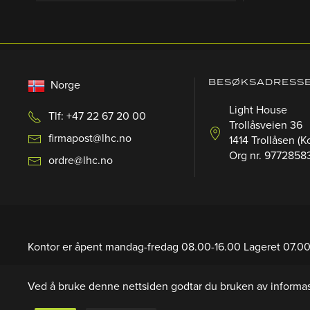
BESØKSADRESS
Norge
Light House
Tlf: +47 22 67 20 00
Trollåsveien 36
firmapost@lhc.no
1414 Trollåsen (K
Org nr. 9772858
ordre@lhc.no
Kontor er åpent mandag-fredag 08.00-16.00 Lageret 07.00
Lageret 07.00-16.00.
(Sommertid fra 25 Juni – 11 Juli: 08.
Ved å bruke denne nettsiden godtar du bruken av informas
• PERSONVERN