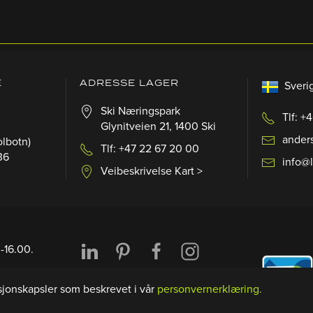
E
ADRESSE LAGER
Sveri
Ski Næringspark
Tlf: +
Glynitveien 21, 1400 Ski
ander
olbotn)
Tlf: +47 22 67 20 00
36
info@
Veibeskrivelse Kart >
-16.00.
00-16:00)
jonskapsler som beskrevet i vår
personvernerklæring.