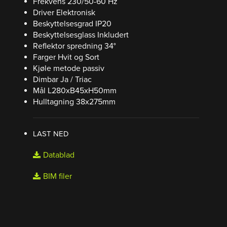
Frekvens 230/50-60 Hz
Driver Elektronisk
Beskyttelsesgrad IP20
Beskyttelsesglass Inkludert
Reflektor spredning 34°
Farger Hvit og Sort
Kjøle metode passiv
Dimbar Ja / Triac
Mål L280xB45xH50mm
Hulltagning 38x275mm
LAST NED
Datablad
BIM filer