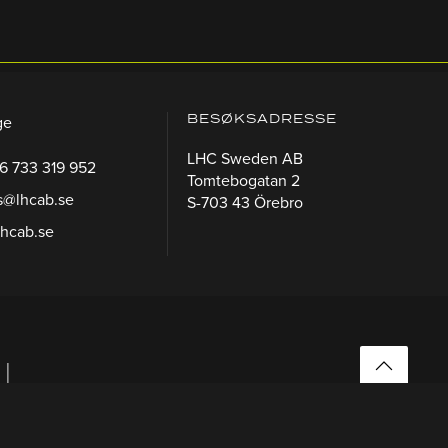
BESØKSADRESSE
ge
LHC Sweden AB
46 733 319 952
Tomtebogatan 2
s@lhcab.se
S-703 43 Örebro
lhcab.se