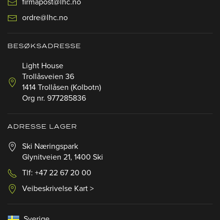
firmapost@lhc.no
ordre@lhc.no
BESØKSADRESSE
Light House
Trollåsveien 36
1414 Trollåsen (Kolbotn)
Org nr. 977285836
ADRESSE LAGER
Ski Næringspark
Glynitveien 21, 1400 Ski
Tlf: +47 22 67 20 00
Veibeskrivelse Kart >
Sverige