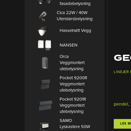
fasadebelysning
Cica 22W / 40W
Utendørsbelysning
Hasselnøtt Vegg
NANSEN
GE
Orca
Veggmontert
utebelysning
LINEÆR
Pocket 9200R
Veggmontert
utebelysning
Pocket 9201R
pendel
,
Veggmontert
utebelysning
SAMO
LES M
Lyskastere 50W