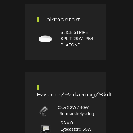
Takmontert
SLICE STRIPE
SPLIT 29W. IP54
PLAFOND
Fasade/Parkering/Skilt
Cica 22W / 40W
Utendørsbelysning
SAMO
Lyskastere 50W