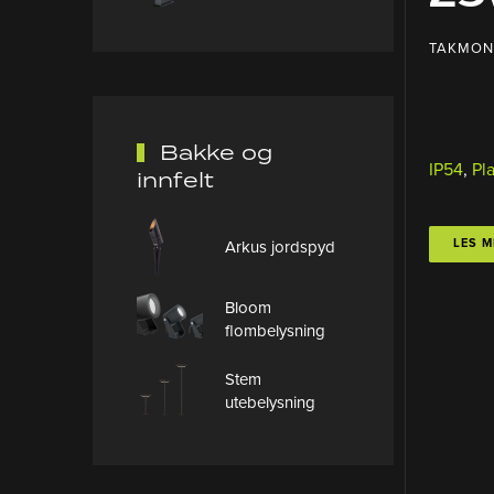
TAKMON
Bakke og
IP54
,
Pl
innfelt
LES M
Arkus jordspyd
Bloom
flombelysning
Stem
utebelysning