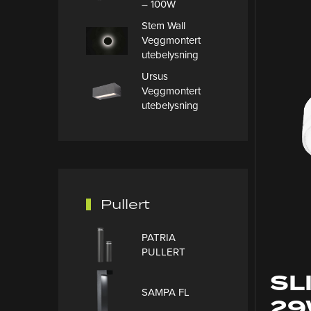
– 100W
Stem Wall
Veggmontert
utebelysning
Ursus
Veggmontert
utebelysning
Pullert
PATRIA
PULLERT
SL
SAMPA FL
29