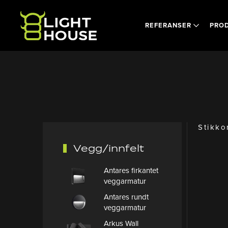
Skip to main content
REFERANSER
PRO
Stikko
Vegg/innfelt
Antares firkantet
veggarmatur
Antares rundt
veggarmatur
Arkus Wall