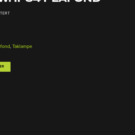
TERT
afond
,
Taklampe
ER