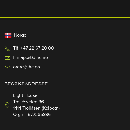
Norge
Tlf: +47 22 67 20 00
firmapost@lhc.no
ordre@lhc.no
BESØKSADRESSE
Light House
Trollåsveien 36
1414 Trollåsen (Kolbotn)
Org nr. 977285836