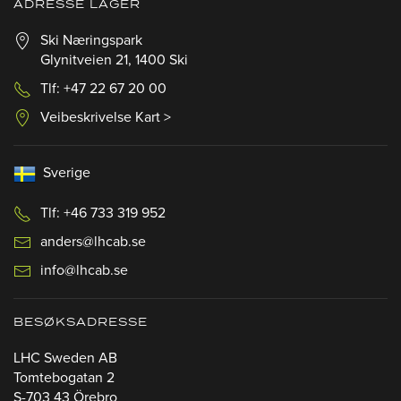
ADRESSE LAGER
Ski Næringspark
Glynitveien 21, 1400 Ski
Tlf: +47 22 67 20 00
Veibeskrivelse Kart >
Sverige
Tlf: +46 733 319 952
anders@lhcab.se
info@lhcab.se
BESØKSADRESSE
LHC Sweden AB
Tomtebogatan 2
S-703 43 Örebro